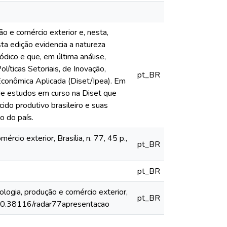
o e comércio exterior e, nesta,
ta edição evidencia a natureza
iódico e que, em última análise,
olíticas Setoriais, de Inovação,
pt_BR
Econômica Aplicada (Diset/Ipea). Em
 de estudos em curso na Diset que
o produtivo brasileiro e suas
o do país.
rcio exterior, Brasília, n. 77, 45 p.,
pt_BR
pt_BR
ogia, produção e comércio exterior,
pt_BR
org/10.38116/radar77apresentacao