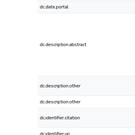
dc.date.portal
dc.description.abstract
dc.description.other
dc.description.other
dc.identifier.citation
dc.identifier.uri