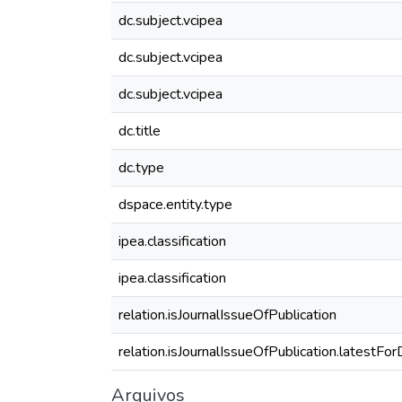
dc.subject.vcipea
dc.subject.vcipea
dc.subject.vcipea
dc.title
dc.type
dspace.entity.type
ipea.classification
ipea.classification
relation.isJournalIssueOfPublication
relation.isJournalIssueOfPublication.latestFo
Arquivos