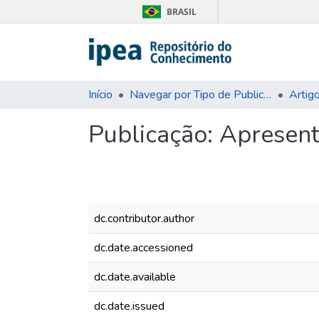
BRASIL
Início
Navegar por Tipo de Publicação
Artig
Publicação:
Apresen
dc.contributor.author
dc.date.accessioned
dc.date.available
dc.date.issued