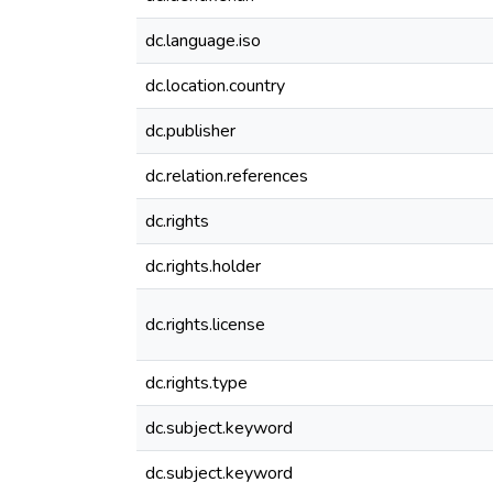
dc.language.iso
dc.location.country
dc.publisher
dc.relation.references
dc.rights
dc.rights.holder
dc.rights.license
dc.rights.type
dc.subject.keyword
dc.subject.keyword