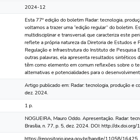
2024-12
Esta 77ª edição do boletim Radar: tecnologia, produçã
voltamos a trazer uma “edição regular” do boletim. Es
multidisciplinar e transversal que caracteriza este per
reflete a própria natureza da Diretoria de Estudos e P
Regulação e Infraestrutura do Instituto de Pesquisa 
outras palavras, ela apresenta resultados sintéticos
têm como elemento em comum reflexões sobre o tecid
alternativas e potencialidades para o desenvolviment
Artigo publicado em: Radar: tecnologia, produção e comé
dez. 2024.
1 p.
NOGUEIRA, Mauro Oddo. Apresentação. Radar: tecnol
Brasília, n. 77, p. 5, dez. 2024. DOI: http://dx.doi.
https://repositorio.ipea.gov.br/handle/11058/16425