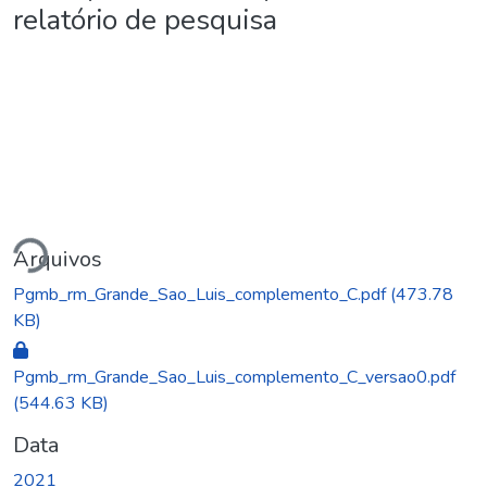
relatório de pesquisa
egando...
Arquivos
Pgmb_rm_Grande_Sao_Luis_complemento_C.pdf
(473.78
KB)
Pgmb_rm_Grande_Sao_Luis_complemento_C_versao0.pdf
(544.63 KB)
Data
2021