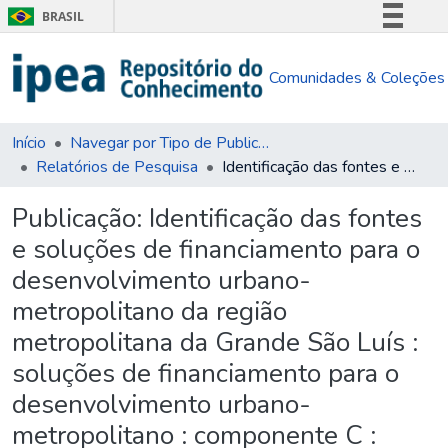
BRASIL
Simplifique!
Comunidades & Coleções
Comunica BR
Participe
Acesso à informação
Início
Navegar por Tipo de Publicação
Relatórios de Pesquisa
Identificação das fontes e soluções de financiamento para o desenvolvimento urbano-metropolitano da região metropolitana da Grande São Luís : soluções de financiamento para o desenvolvimento urbano-metropolitano : componente C : relatório de pesquisa
Legislação
Canais
Publicação:
Identificação das fontes
e soluções de financiamento para o
desenvolvimento urbano-
metropolitano da região
metropolitana da Grande São Luís :
soluções de financiamento para o
desenvolvimento urbano-
metropolitano : componente C :