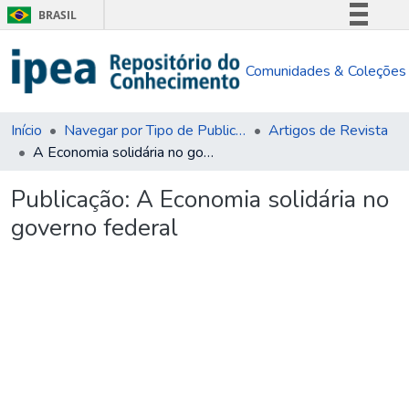
BRASIL
Simplifique!
Comunidades & Coleções
Comunica BR
Participe
Acesso à informação
Início
Navegar por Tipo de Publicação
Artigos de Revista
A Economia solidária no governo federal
Legislação
Canais
Publicação:
A Economia solidária no
governo federal
Carregando...