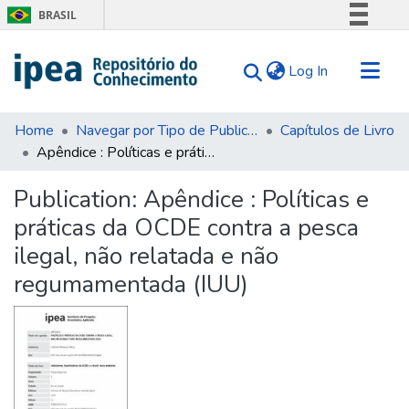
BRASIL
Simplifique!
(current)
Log In
Comunica BR
Participe
Communities & Collections
Acesso à informação
Home
Navegar por Tipo de Publicação
Capítulos de Livro
Apêndice : Políticas e práticas da OCDE contra a pesca ilegal, não relatada e não regumamentada (IUU)
Search for
Legislação
Canais
Statistics
Publication:
Apêndice : Políticas e
Tips
práticas da OCDE contra a pesca
About Us
ilegal, não relatada e não
regumamentada (IUU)