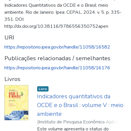
Indicadores Quantitativos da OCDE e o Brasil: meio
ambiente. Rio de Janeiro: Ipea: CEPAL, 2024. v. 5. p. 335-
351. DOI:
http://dx.doi.org/10.38116/9786556350752apen
URI
https://repositorio.ipea.gov.br/handle/11058/16582
Publicações relacionadas / semelhantes
https://repositorio.ipea.gov.br/handle/11058/16176
Livros
Livro
Indicadores quantitativos da
OCDE e o Brasil : volume V : meio
ambiente
(
Instituto de Pesquisa Econômica Aplicada
(Ipea)
Este volume apresenta o status do
,
2024-11
)
Abbade, Eduardo
;
Basso,