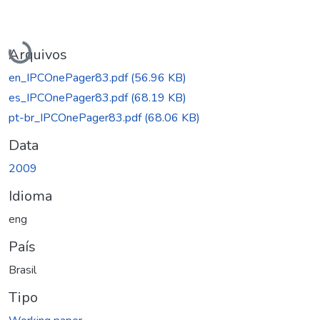
Carregando...
Arquivos
en_IPCOnePager83.pdf
(56.96 KB)
es_IPCOnePager83.pdf
(68.19 KB)
pt-br_IPCOnePager83.pdf
(68.06 KB)
Data
2009
Idioma
eng
País
Brasil
Tipo