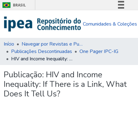
BRASIL
Simplifique!
Comunidades & Coleções
Comunica BR
Participe
Acesso à informação
Início
Navegar por Revistas e Publicações Seriadas
Publicações Descontinuadas
One Pager IPC-IG
Legislação
HIV and Income Inequality: If There is a Link, What Does It Tell Us?
Canais
Publicação:
HIV and Income
Inequality: If There is a Link, What
Does It Tell Us?