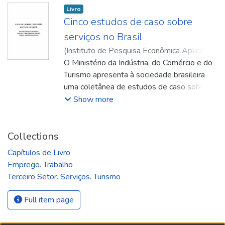
Livro
Cinco estudos de caso sobre
serviços no Brasil
(
Instituto de Pesquisa Econômica Aplicada
(Ipea)
O Ministério da Indústria, do Comércio e do
,
1998
)
Rocha, Frederico
;
Ferraz,
Galeno
Turismo apresenta à sociedade brasileira
;
Musumeci, Leonarda
;
Dweck, Ruth
Helena
uma coletânea de estudos de caso sobre
;
Melo, Hildete Pereira de
;
Di
Sabbato, Alberto
diversas atividades de serviços. Estes
Show more
trabalhos surgem de uma pesquisa mais
abrangente denominada "Diagnóstico do
Setor Serviços no Brasil", conduzida pela
Collections
Diretoria de Pesquisa do IPEA e ANPEC,
Capítulos de Livro
em parceria com este Ministério. O
Emprego. Trabalho
interesse do MTCT nesse estudo sobre os
Terceiro Setor. Serviços. Turismo
serviços decorre do crescimento e das
mudanças observadas no setor, tanto em
Full item page
sua composição interna quanto em sua
interação com avanços tecnológicos, a