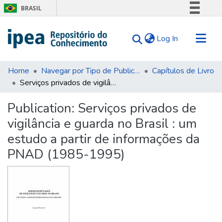
BRASIL
Simplifique!
(current)
Log In
Comunica BR
Participe
Communities & Collections
Acesso à informação
Home
Navegar por Tipo de Publicação
Capítulos de Livro
Serviços privados de vigilância e guarda no Brasil : um estudo a partir de informações da PNAD (1985-1995)
Search for
Legislação
Canais
Statistics
Publication:
Serviços privados de
Tips
vigilância e guarda no Brasil : um
About Us
estudo a partir de informações da
PNAD (1985-1995)