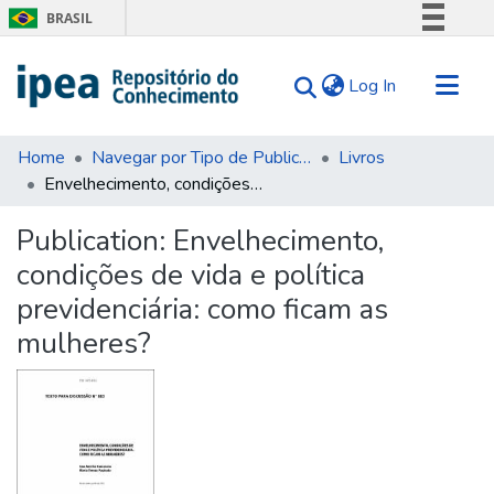
BRASIL
Simplifique!
(current)
Log In
Comunica BR
Participe
Communities & Collections
Acesso à informação
Home
Navegar por Tipo de Publicação
Livros
Envelhecimento, condições de vida e política previdenciária: como ficam as mulheres?
Search for
Legislação
Canais
Statistics
Publication:
Envelhecimento,
Tips
condições de vida e política
About Us
previdenciária: como ficam as
mulheres?