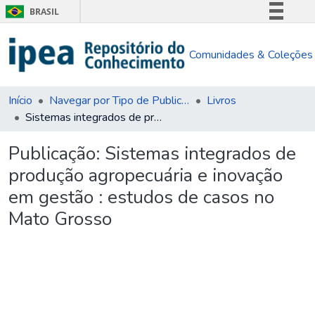
BRASIL
Simplifique!
Comunidades & Coleções
Comunica BR
Participe
Acesso à informação
Início
Navegar por Tipo de Publicação
Livros
Sistemas integrados de produção agropecuária e inovação em gestão : estudos de casos no Mato Grosso
Legislação
Canais
Publicação:
Sistemas integrados de
produção agropecuária e inovação
em gestão : estudos de casos no
Mato Grosso