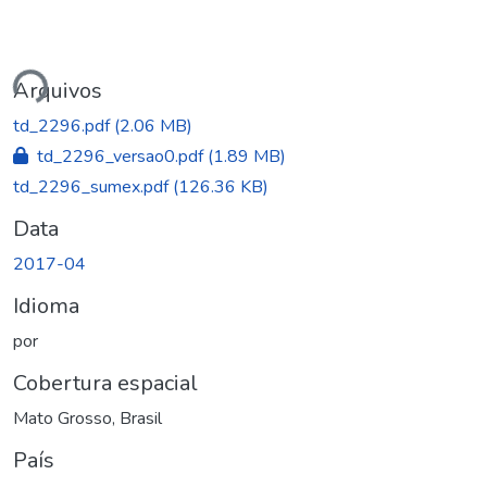
gando...
Arquivos
td_2296.pdf
(2.06 MB)
td_2296_versao0.pdf
(1.89 MB)
td_2296_sumex.pdf
(126.36 KB)
Data
2017-04
Idioma
por
Cobertura espacial
Mato Grosso, Brasil
País