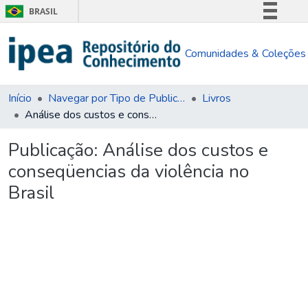
BRASIL
Simplifique!
Comunidades & Coleções
Comunica BR
Participe
Acesso à informação
Início
Navegar por Tipo de Publicação
Livros
Análise dos custos e conseqüencias da violência no Brasil
Legislação
Canais
Publicação:
Análise dos custos e
conseqüencias da violência no
Brasil