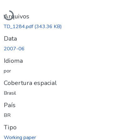
Carregando...
Arquivos
TD_1284.pdf
(343.36 KB)
Data
2007-06
Idioma
por
Cobertura espacial
Brasil
País
BR
Tipo
Working paper