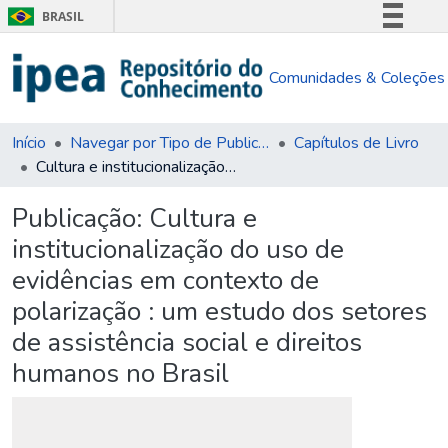
BRASIL
Simplifique!
Comunidades & Coleções
Comunica BR
Participe
Acesso à informação
Início
Navegar por Tipo de Publicação
Capítulos de Livro
Cultura e institucionalização do uso de evidências em contexto de polarização : um estudo dos setores de assistência social e direitos humanos no Brasil
Legislação
Canais
Publicação:
Cultura e
institucionalização do uso de
evidências em contexto de
polarização : um estudo dos setores
de assistência social e direitos
humanos no Brasil