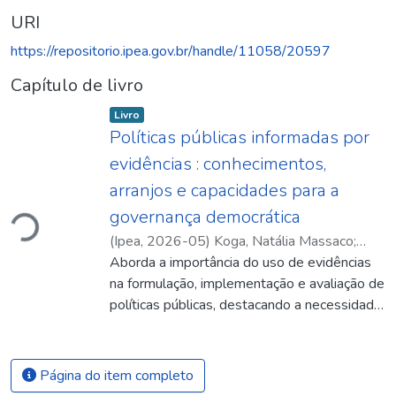
URI
https://repositorio.ipea.gov.br/handle/11058/20597
Capítulo de livro
Item type:
,
Livro
Políticas públicas informadas por
evidências : conhecimentos,
Carregando...
arranjos e capacidades para a
governança democrática
(
Ipea
,
2026-05
)
Koga, Natália Massaco
;
Maurício Mota Saboya Pinheiro
Aborda a importância do uso de evidências
;
Palotti,
Pedro Lucas de Moura
na formulação, implementação e avaliação de
;
Raissa Menezes de
Oliveira
políticas públicas, destacando a necessidade
;
Roberto Rocha Coelho Pires
;
Érica
Rocha dos Santos
de fortalecer capacidades estatais,
;
Miguel Loureiro
;
Natália
Massaco Koga
instituições e processos decisórios em um
;
Mauricio Mota Saboya
Pinheiro
contexto de crescente complexidade social
;
Pedro Lucas de Moura Palotti
;
Página do item completo
Raissa Menezes de Oliveira
e tecnológica. A obra enfatiza que as
;
Roberto Rocha