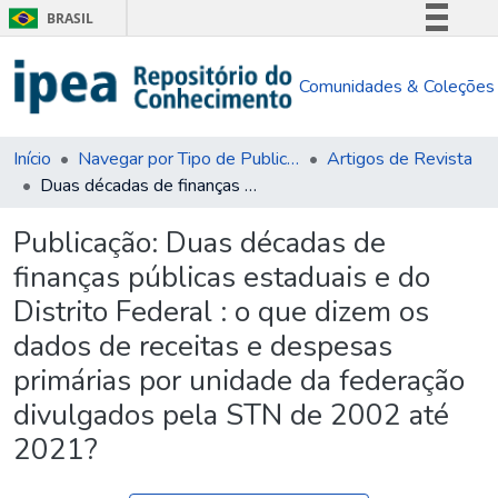
BRASIL
Simplifique!
Comunidades & Coleções
Comunica BR
Participe
Acesso à informação
Início
Navegar por Tipo de Publicação
Artigos de Revista
Duas décadas de finanças públicas estaduais e do Distrito Federal : o que dizem os dados de receitas e despesas primárias por unidade da federação divulgados pela STN de 2002 até 2021?
Legislação
Canais
Publicação:
Duas décadas de
finanças públicas estaduais e do
Distrito Federal : o que dizem os
dados de receitas e despesas
primárias por unidade da federação
divulgados pela STN de 2002 até
2021?