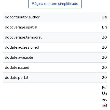
Página do item simplificado
dc.contributor.author
Sant
dc.coverage.spatial
Brasi
dc.coverage.temporal
200
dc.date.accessioned
202
dc.date.available
202
dc.date.issued
202
dc.date.portal
202
Esta
Unid
rece
públ