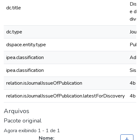
Dist
dc.title
e de
divu
dc.type
Journ
dspace.entity.type
Publ
ipea.classification
Admi
ipea.classification
Sist
relation.isJournalIssueOfPublication
4b1
relation.isJournalIssueOfPublication.latestForDiscovery
4b1
Arquivos
Pacote original
Agora exibindo
1 - 1 de 1
Nome: