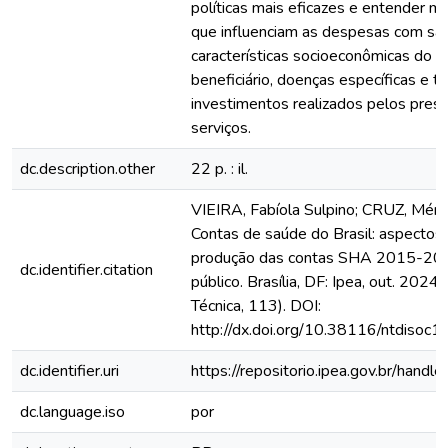
políticas mais eficazes e entender me
que influenciam as despesas com sa
características socioeconômicas do p
beneficiário, doenças específicas e t
investimentos realizados pelos pres
serviços.
dc.description.other
22 p. : il.
VIEIRA, Fabíola Sulpino; CRUZ, Mérc
Contas de saúde do Brasil: aspectos 
produção das contas SHA 2015-201
dc.identifier.citation
público. Brasília, DF: Ipea, out. 2024.
Técnica, 113). DOI:
http://dx.doi.org/10.38116/ntdisoc1
dc.identifier.uri
https://repositorio.ipea.gov.br/han
dc.language.iso
por