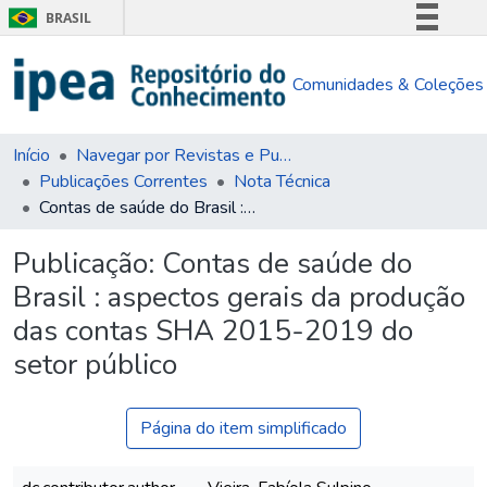
BRASIL
Simplifique!
Comunidades & Coleções
Comunica BR
Participe
Acesso à informação
Início
Navegar por Revistas e Publicações Seriadas
Publicações Correntes
Nota Técnica
Legislação
Contas de saúde do Brasil : aspectos gerais da produção das contas SHA 2015-2019 do setor público
Canais
Publicação:
Contas de saúde do
Brasil : aspectos gerais da produção
das contas SHA 2015-2019 do
setor público
Página do item simplificado