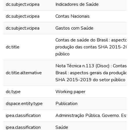
dc.subject.vcipea
Indicadores de Saúde
dc.subject.vcipea
Contas Nacionais
dc.subject.vcipea
Gastos com Saúde
Contas de saúde do Brasil : aspectos
dc.title
produção das contas SHA 2015-201
público
Nota Técnica n.113 (Disoc) : Contas
dc.title.alternative
Brasil : aspectos gerais da produção
SHA 2015-2019 do setor público
dc.type
Working paper
dspace.entity.type
Publication
ipea.classification
Administração Pública. Governo. Est
ipea.classification
Saúde