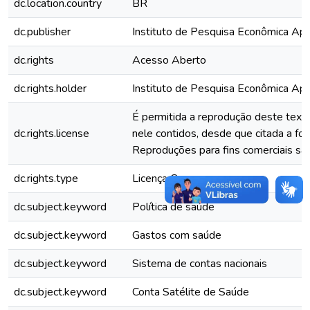
dc.location.country
BR
dc.publisher
Instituto de Pesquisa Econômica Apli
dc.rights
Acesso Aberto
dc.rights.holder
Instituto de Pesquisa Econômica Apli
É permitida a reprodução deste text
dc.rights.license
nele contidos, desde que citada a fon
Reproduções para fins comerciais são
dc.rights.type
Licença Comum
dc.subject.keyword
Política de saúde
dc.subject.keyword
Gastos com saúde
dc.subject.keyword
Sistema de contas nacionais
dc.subject.keyword
Conta Satélite de Saúde