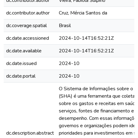
dc.contributor.author
Vieira, Fabíola Sulpino
dc.contributor.author
Cruz, Mércia Santos da
dc.coverage.spatial
Brasil
dc.date.accessioned
2024-10-14T16:52:21Z
dc.date.available
2024-10-14T16:52:21Z
dc.date.issued
2024-10
dc.date.portal
2024-10
O Sistema de Informações sobre o S
(SHA) é uma ferramenta que coleta e
sobre os gastos e receitas em saúde
serviços, fontes de financiamento e 
desempenho. Com essas informações
governos e organizações podem ident
dc.description.abstract
prioridades para investimentos em sa