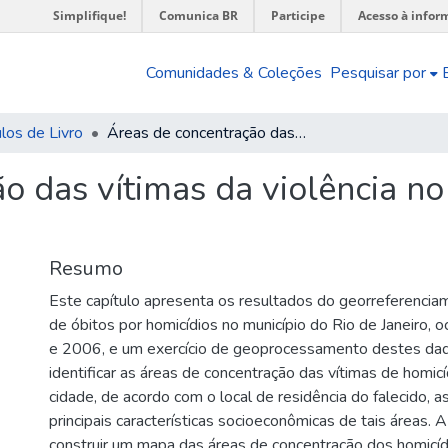
Simplifique!
Comunica BR
Participe
Acesso à infor
Comunidades & Coleções
Pesquisar por
los de Livro
Áreas de concentração das vítimas da violência no município do Rio de Janeiro (2002-2006)
o das vítimas da violência no
Resumo
Este capítulo apresenta os resultados do georreferencia
de óbitos por homicídios no município do Rio de Janeiro, 
e 2006, e um exercício de geoprocessamento destes dad
identificar as áreas de concentração das vítimas de homic
cidade, de acordo com o local de residência do falecido, a
principais características socioeconômicas de tais áreas. A
construir um mapa das áreas de concentração dos homicídi