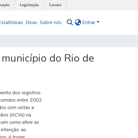
mação
Legislação
Canais
Estatísticas
Dicas
Sobre nós
Entrar
 município do Rio de
mento dos registros
ocorridos entre 2002
os com vistas a
ídios (ACVs) na
ssim como aferir as
 intenção, ao
os, é trazer