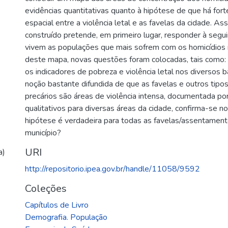
evidências quantitativas quanto à hipótese de que há fort
espacial entre a violência letal e as favelas da cidade. As
construído pretende, em primeiro lugar, responder à segu
vivem as populações que mais sofrem com os homicídios n
deste mapa, novas questões foram colocadas, tais como: 
os indicadores de pobreza e violência letal nos diversos b
noção bastante difundida de que as favelas e outros tip
precários são áreas de violência intensa, documentada p
qualitativos para diversas áreas da cidade, confirma-se 
hipótese é verdadeira para todas as favelas/assentament
município?
URI
a)
http://repositorio.ipea.gov.br/handle/11058/9592
Coleções
Capítulos de Livro
Demografia. População