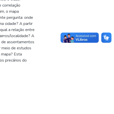
e correlação
sim, o mapa
inte pergunta: onde
a cidade? A partir
qual a relação entre
airros/localidade? A
os de assentamentos
or meio de estudos
no mapa? Esta
os precários do