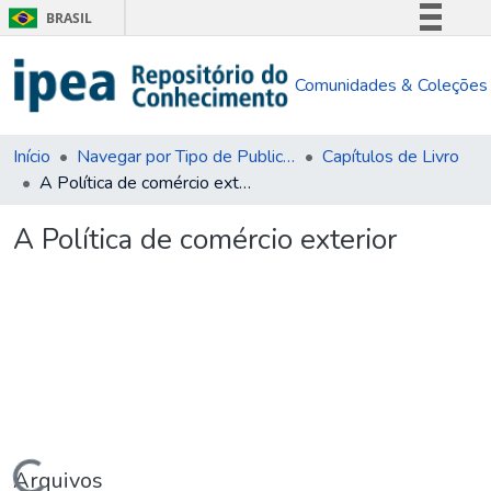
BRASIL
Simplifique!
Comunidades & Coleções
Comunica BR
Participe
Acesso à informação
Início
Navegar por Tipo de Publicação
Capítulos de Livro
A Política de comércio exterior
Legislação
Canais
A Política de comércio exterior
Arquivos