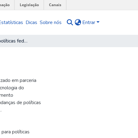
mação
Legislação
Canais
Estatísticas
Dicas
Sobre nós
Entrar
Desmonte de políticas federais no Brasil
izado em parceria
ecnologia do
imento
danças de políticas
.
 para políticas