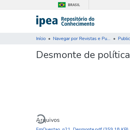
BRASIL
Início
Navegar por Revistas e Publicações Seriadas
Publi
Desmonte de políticas
Carregando...
Arquivos
EmQuestao_n21_Desmonte.pdf
(359.18 KB)