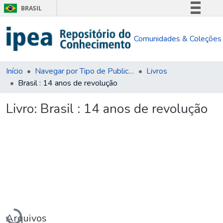
BRASIL
Simplifique!
Comunidades & Coleções
Comunica BR
Participe
Acesso à informação
Início
Navegar por Tipo de Publicação
Livros
Brasil : 14 anos de revolução
Legislação
Canais
Livro:
Brasil : 14 anos de revolução
Carregando...
Arquivos