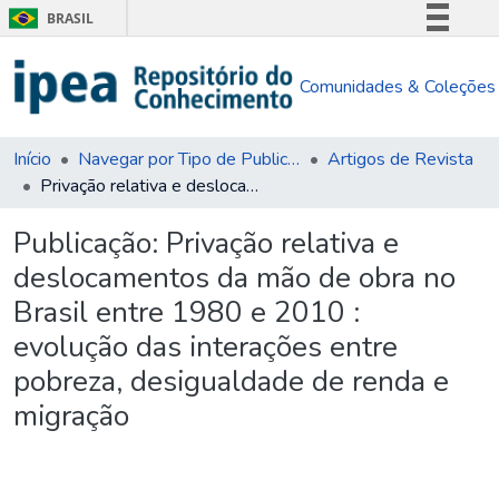
BRASIL
Simplifique!
Comunidades & Coleções
Comunica BR
Participe
Acesso à informação
Início
Navegar por Tipo de Publicação
Artigos de Revista
Privação relativa e deslocamentos da mão de obra no Brasil entre 1980 e 2010 : evolução das interações entre pobreza, desigualdade de renda e migração
Legislação
Canais
Publicação:
Privação relativa e
deslocamentos da mão de obra no
Brasil entre 1980 e 2010 :
evolução das interações entre
pobreza, desigualdade de renda e
migração