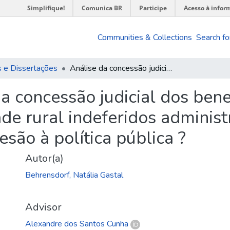
Simplifique!
Comunica BR
Participe
Acesso à infor
Communities & Collections
Search fo
 e Dissertações
Análise da concessão judicial dos benefícios de aposentadoria por idade rural indeferidos administrativamente pelo INSS : inovação ou adesão à política pública ?
a concessão judicial dos bene
de rural indeferidos adminis
esão à política pública ?
Autor(a)
Behrensdorf, Natália Gastal
Advisor
Alexandre dos Santos Cunha