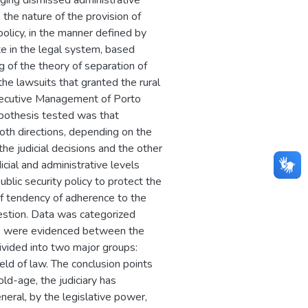
udging dismissed administrative
 the nature of the provision of
 policy, in the manner defined by
ate in the legal system, based
ng of the theory of separation of
 the lawsuits that granted the rural
xecutive Management of Porto
othesis tested was that
 both directions, depending on the
 the judicial decisions and the other
cial and administrative levels
lic security policy to protect the
f tendency of adherence to the
uestion. Data was categorized
es were evidenced between the
divided into two major groups:
ield of law. The conclusion points
old-age, the judiciary has
eneral, by the legislative power,