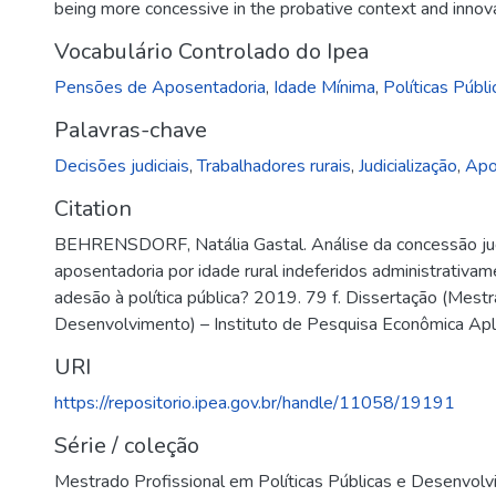
being more concessive in the probative context and innovat
Vocabulário Controlado do Ipea
Pensões de Aposentadoria
,
Idade Mínima
,
Políticas Públi
Palavras-chave
Decisões judiciais
,
Trabalhadores rurais
,
Judicialização
,
Apo
Citation
BEHRENSDORF, Natália Gastal. Análise da concessão judi
aposentadoria por idade rural indeferidos administrativa
adesão à política pública? 2019. 79 f. Dissertação (Mestr
Desenvolvimento) – Instituto de Pesquisa Econômica Aplic
URI
https://repositorio.ipea.gov.br/handle/11058/19191
Série / coleção
Mestrado Profissional em Políticas Públicas e Desenvolv