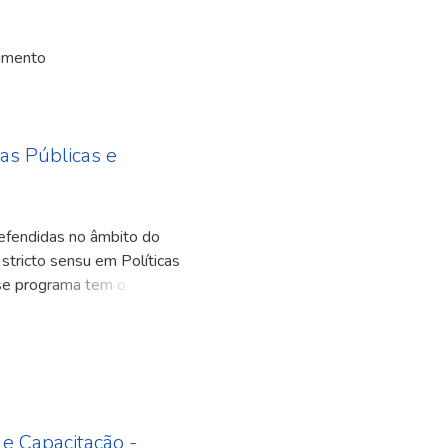
vimento
as Públicas e
defendidas no âmbito do
tricto sensu em Políticas
sse programa tem o
ministração Pública para
 públicas com base em
 municiando-os com
do para o exercício da
e Capacitação -