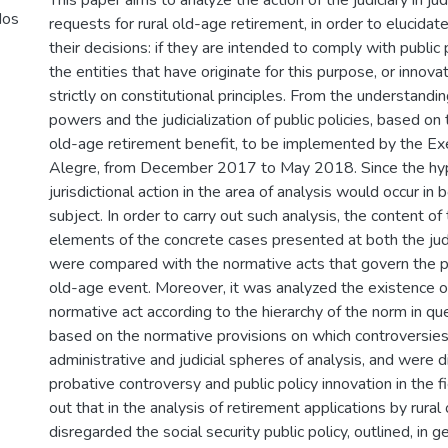
This paper aims to analyze the action of the judiciary in j
dos
requests for rural old-age retirement, in order to elucidate
their decisions: if they are intended to comply with public
the entities that have originate for this purpose, or innov
strictly on constitutional principles. From the understandi
powers and the judicialization of public policies, based on
old-age retirement benefit, to be implemented by the E
Alegre, from December 2017 to May 2018. Since the hyp
jurisdictional action in the area of analysis would occur in
subject. In order to carry out such analysis, the content of
elements of the concrete cases presented at both the judi
were compared with the normative acts that govern the pub
old-age event. Moreover, it was analyzed the existence o
normative act according to the hierarchy of the norm in q
based on the normative provisions on which controversi
administrative and judicial spheres of analysis, and were 
probative controversy and public policy innovation in the f
out that in the analysis of retirement applications by rural 
disregarded the social security public policy, outlined, in g