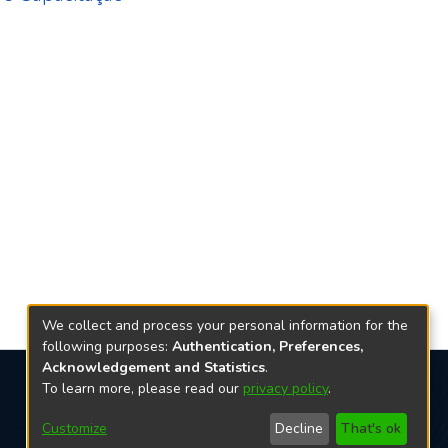
We collect and process your personal information for the
following purposes:
Authentication, Preferences,
Acknowledgement and Statistics
.
To learn more, please read our
privacy policy
.
Redes sociais
Customize
Decline
That's ok