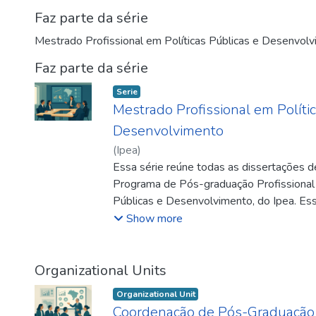
Faz parte da série
Mestrado Profissional em Políticas Públicas e Desenvol
Faz parte da série
Serie
Mestrado Profissional em Polític
Desenvolvimento
(
Ipea
)
Essa série reúne todas as dissertações 
Programa de Pós-graduação Profissional s
Públicas e Desenvolvimento, do Ipea. E
objetivo de Capacitar servidoras/es da Ad
Show more
formular, implementar e avaliar políticas
conhecimento interdisciplinar atualizado,
conceitos e instrumental analítico adequa
Organizational Units
Organizational Unit
Coordenação de Pós-Graduação 