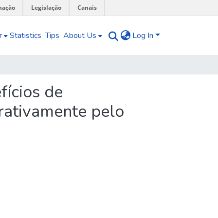
mação
Legislação
Canais
r
Statistics
Tips
About Us
Log In
fícios de
trativamente pelo