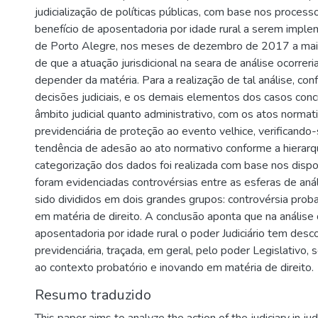
judicialização de políticas públicas, com base nos process
benefício de aposentadoria por idade rural a serem impl
de Porto Alegre, nos meses de dezembro de 2017 a maio
de que a atuação jurisdicional na seara de análise ocorre
depender da matéria. Para a realização de tal análise, co
decisões judiciais, e os demais elementos dos casos con
âmbito judicial quanto administrativo, com os atos normat
previdenciária de proteção ao evento velhice, verificando-
tendência de adesão ao ato normativo conforme a hierar
categorização dos dados foi realizada com base nos dispo
foram evidenciadas controvérsias entre as esferas de análi
sido divididos em dois grandes grupos: controvérsia probat
em matéria de direito. A conclusão aponta que na anális
aposentadoria por idade rural o poder Judiciário tem desco
previdenciária, traçada, em geral, pelo poder Legislativo
ao contexto probatório e inovando em matéria de direito.
Resumo traduzido