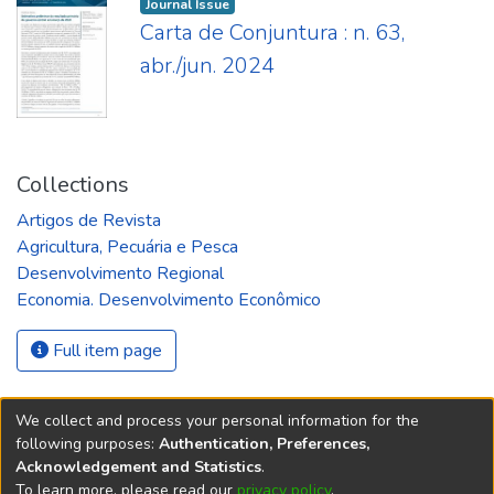
Journal Issue
Carta de Conjuntura : n. 63,
abr./jun. 2024
Collections
Artigos de Revista
Agricultura, Pecuária e Pesca
Desenvolvimento Regional
Economia. Desenvolvimento Econômico
Full item page
We collect and process your personal information for the
following purposes:
Authentication, Preferences,
Acknowledgement and Statistics
.
REPOSITÓRIO DO
To learn more, please read our
privacy policy
.