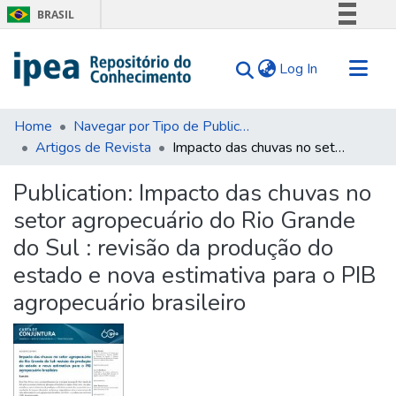
BRASIL
Simplifique!
(current)
Log In
Comunica BR
Participe
Communities & Collections
Acesso à informação
Home
Navegar por Tipo de Publicação
Artigos de Revista
Impacto das chuvas no setor agropecuário do Rio Grande do Sul : revisão da produção do estado e nova estimativa para o PIB agropecuário brasileiro
Search for
Legislação
Canais
Statistics
Publication:
Impacto das chuvas no
Tips
setor agropecuário do Rio Grande
About Us
do Sul : revisão da produção do
estado e nova estimativa para o PIB
agropecuário brasileiro