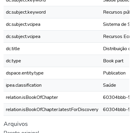
dc.subject.keyword
Saúde pública
dc.subject.keyword
Recursos públ
dc.subject.vcipea
Sistema de S
dc.subject.vcipea
Recursos Eco
dc.title
Distribuição d
dc.type
Book part
dspace.entity.type
Publication
ipea.classification
Saúde
relation.isBookOfChapter
60304bbb-53
relation.isBookOfChapter.latestForDiscovery
60304bbb-53
Arquivos