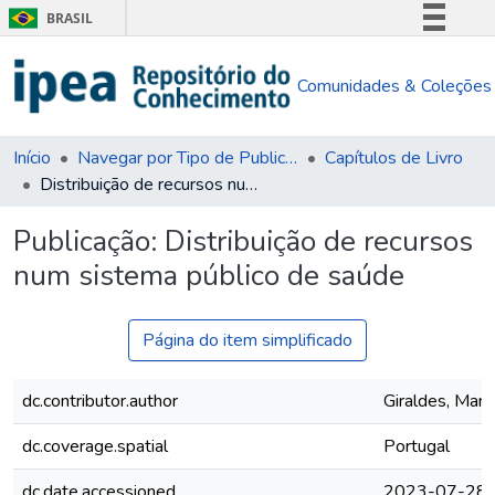
BRASIL
Simplifique!
Comunidades & Coleções
Comunica BR
Participe
Acesso à informação
Início
Navegar por Tipo de Publicação
Capítulos de Livro
Distribuição de recursos num sistema público de saúde
Legislação
Canais
Publicação:
Distribuição de recursos
num sistema público de saúde
Página do item simplificado
dc.contributor.author
Giraldes, Mari
dc.coverage.spatial
Portugal
dc.date.accessioned
2023-07-28T