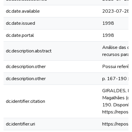
dc.date.available
2023-07-28T
dc.date.issued
1998
dc.date.portal
1998
Análise das du
dc.description.abstract
recursos para 
dc.description.other
Possui referênc
dc.description.other
p. 167-190 : il
GIRALDES, Mari
Magalhães (org
dc.identifier.citation
190. Disponív
https://repos
dc.identifier.uri
https://repos