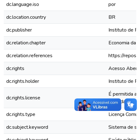
dc.language.iso
por
dc.location.country
BR
dc.publisher
Instituto de P
dc.relation.chapter
Economia da sa
dc.relation.references
https://repos
dc.rights
Acesso Abert
dc.rights.holder
Instituto de P
É permitida a 
dc.rights.license
proibidas.
dc.rights.type
Licença Comu
dc.subject.keyword
Sistema de s