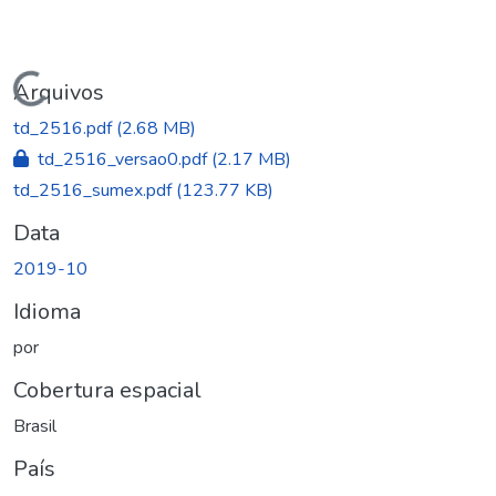
Carregando...
Arquivos
td_2516.pdf
(2.68 MB)
td_2516_versao0.pdf
(2.17 MB)
td_2516_sumex.pdf
(123.77 KB)
Data
2019-10
Idioma
por
Cobertura espacial
Brasil
País