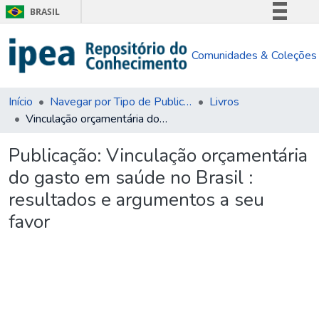
BRASIL
Simplifique!
Comunidades & Coleções
Comunica BR
Participe
Acesso à informação
Início
Navegar por Tipo de Publicação
Livros
Vinculação orçamentária do gasto em saúde no Brasil : resultados e argumentos a seu favor
Legislação
Canais
Publicação:
Vinculação orçamentária
do gasto em saúde no Brasil :
resultados e argumentos a seu
favor