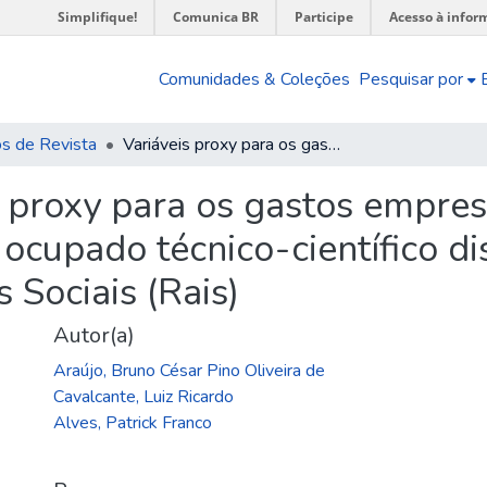
Simplifique!
Comunica BR
Participe
Acesso à infor
Comunidades & Coleções
Pesquisar por
os de Revista
Variáveis proxy para os gastos empresariais em inovação com base no pessoal ocupado técnico-científico disponível na Relação Anual de Informações Sociais (Rais)
s proxy para os gastos empres
ocupado técnico-científico di
 Sociais (Rais)
Autor(a)
Araújo, Bruno César Pino Oliveira de
Cavalcante, Luiz Ricardo
Alves, Patrick Franco