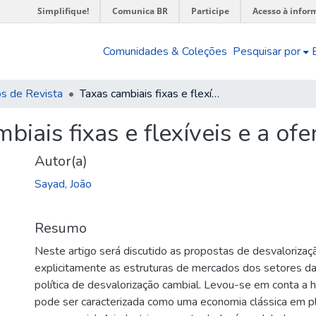
Simplifique!
Comunica BR
Participe
Acesso à infor
Comunidades & Coleções
Pesquisar por
os de Revista
Taxas cambiais fixas e flexíveis e a oferta de alimentos
biais fixas e flexíveis e a of
Autor(a)
Sayad, João
Resumo
Neste artigo será discutido as propostas de desvalorizaç
explicitamente as estruturas de mercados dos setores d
política de desvalorização cambial. Levou-se em conta a h
pode ser caracterizada como uma economia clássica em 