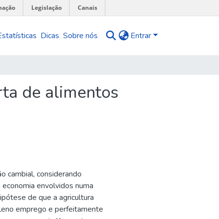
mação
Legislação
Canais
Estatísticas
Dicas
Sobre nós
Entrar
erta de alimentos
ão cambial, considerando
a economia envolvidos numa
ipótese de que a agricultura
pleno emprego e perfeitamente