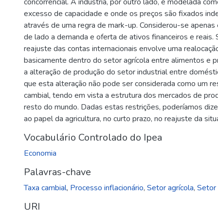
concorrencial. A industria, por outro lado, é modelada 
excesso de capacidade e onde os preços são fixados i
através de uma regra de mark-up. Considerou-se apenas 
de lado a demanda e oferta de ativos financeiros e reai
reajuste das contas internacionais envolve uma realocaç
basicamente dentro do setor agrícola entre alimentos e 
a alteração de produção do setor industrial entre domésti
que esta alteração não pode ser considerada como um res
cambial, tendo em vista a estrutura dos mercados de produ
resto do mundo. Dadas estas restrições, poderíamos dizer
ao papel da agricultura, no curto prazo, no reajuste da si
Vocabulário Controlado do Ipea
Economia
Palavras-chave
Taxa cambial
,
Processo inflacionário
,
Setor agrícola
,
Setor 
URI