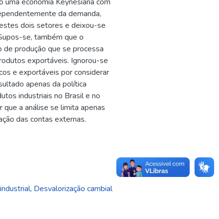
como uma economia Keynesiana com
ndependentemente da demanda,
estes dois setores e deixou-se
s. Supos-se, também que o
ão de produção que se processa
produtos exportáveis. Ignorou-se
cos e exportáveis por considerar
ultado apenas da política
tos industriais no Brasil e no
 que a análise se limita apenas
tuação das contas externas.
industrial
,
Desvalorização cambial