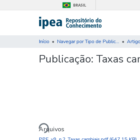
BRASIL
Início
Navegar por Tipo de Publicação
Artig
Publicação:
Taxas cam
Carregando...
Arquivos
PPE_v9_n.2_Taxas cambiais.pdf
(647.15 KB)