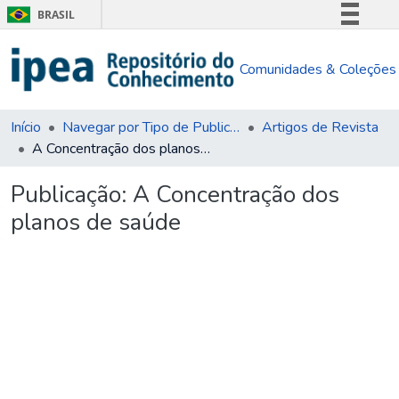
BRASIL
Simplifique!
Comunidades & Coleções
Comunica BR
Participe
Acesso à informação
Início
Navegar por Tipo de Publicação
Artigos de Revista
A Concentração dos planos de saúde
Legislação
Canais
Publicação:
A Concentração dos
planos de saúde
Carregando...