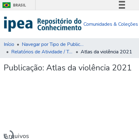
BRASIL
Simplifique!
Comunidades & Coleções
Comunica BR
Participe
Acesso à informação
Início
Navegar por Tipo de Publicação
Relatórios de Atividade / Técnicos
Atlas da violência 2021
Legislação
Canais
Publicação:
Atlas da violência 2021
Carregando...
Arquivos