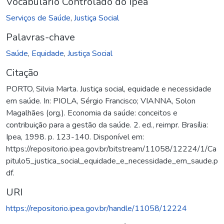
Vocabulário Controlado do Ipea
Serviços de Saúde
,
Justiça Social
Palavras-chave
Saúde
,
Equidade
,
Justiça Social
Citação
PORTO, Silvia Marta. Justiça social, equidade e necessidade
em saúde. In: PIOLA, Sérgio Francisco; VIANNA, Solon
Magalhães (org.). Economia da saúde: conceitos e
contribuição para a gestão da saúde. 2. ed., reimpr. Brasília:
Ipea, 1998. p. 123-140. Disponível em:
https://repositorio.ipea.gov.br/bitstream/11058/12224/1/Ca
pitulo5_justica_social_equidade_e_necessidade_em_saude.p
df.
URI
https://repositorio.ipea.gov.br/handle/11058/12224