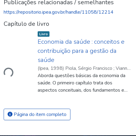
Publicações relacionadas / semelhantes
https://repositorio.ipea.gov.br/handle/11058/12214
Capítulo de livro
Item type:
,
Livro
Economia da saúde : conceitos e
contribuição para a gestão da
saúde
ndo...
(
Ipea
,
1998
)
Piola, Sérgio Francisco
;
Vianna,
Solon Magalhães
Aborda questões básicas da economia da
;
Sérgio Francisco Piola
;
Solon Magalhães Vianna
saúde. O primeiro capítulo trata dos
aspectos conceituais, dos fundamentos e
das relações, às vezes conflituosas entre
economia e saúde. A temática
macroeconômica é objeto do segundo,
Página do item completo
terceiro e quarto capítulos. O segundo
apresenta os diferentes modelos e as
formas de financiamento, discute o