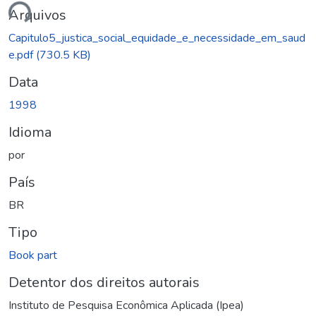
ndo...
Arquivos
Capitulo5_justica_social_equidade_e_necessidade_em_saud
e.pdf
(730.5 KB)
Data
1998
Idioma
por
País
BR
Tipo
Book part
Detentor dos direitos autorais
Instituto de Pesquisa Econômica Aplicada (Ipea)