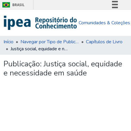
BRASIL
Simplifique!
Comunidades & Coleções
Comunica BR
Participe
Acesso à informação
Início
Navegar por Tipo de Publicação
Capítulos de Livro
Justiça social, equidade e necessidade em saúde
Legislação
Canais
Publicação:
Justiça social, equidade
e necessidade em saúde