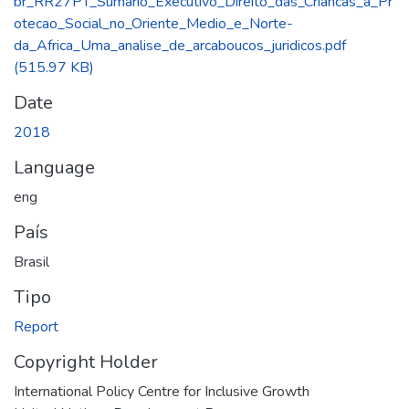
br_RR27PT_Sumario_Executivo_Direito_das_Criancas_a_Pr
otecao_Social_no_Oriente_Medio_e_Norte-
da_Africa_Uma_analise_de_arcaboucos_juridicos.pdf
(515.97 KB)
Date
2018
Language
eng
País
Brasil
Tipo
Report
Copyright Holder
International Policy Centre for Inclusive Growth