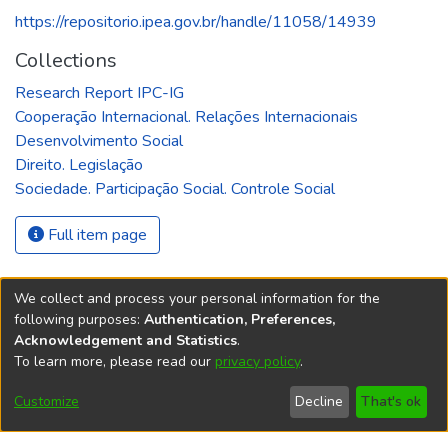
https://repositorio.ipea.gov.br/handle/11058/14939
Collections
Research Report IPC-IG
Cooperação Internacional. Relações Internacionais
Desenvolvimento Social
Direito. Legislação
Sociedade. Participação Social. Controle Social
Full item page
We collect and process your personal information for the
following purposes:
Authentication, Preferences,
Acknowledgement and Statistics
.
REPOSITÓRIO DO
To learn more, please read our
privacy policy
.
Redes sociais
CONHECIMENTO DO IPEA
Customize
Decline
That's ok