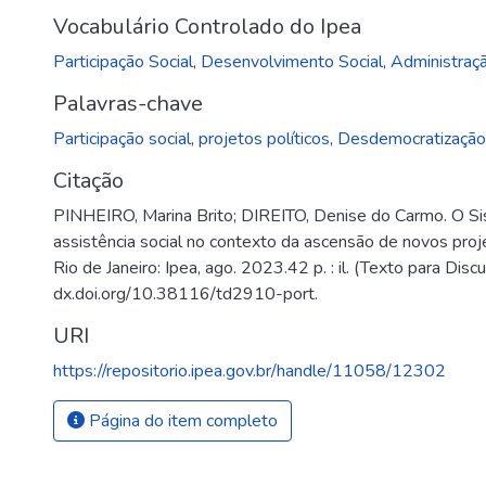
Vocabulário Controlado do Ipea
Participação Social
,
Desenvolvimento Social
,
Administraçã
Palavras-chave
Participação social
,
projetos políticos
,
Desdemocratizaçã
Citação
PINHEIRO, Marina Brito; DIREITO, Denise do Carmo. O Sis
assistência social no contexto da ascensão de novos proje
Rio de Janeiro: Ipea, ago. 2023.42 p. : il. (Texto para Disc
dx.doi.org/10.38116/td2910-port.
URI
https://repositorio.ipea.gov.br/handle/11058/12302
Página do item completo