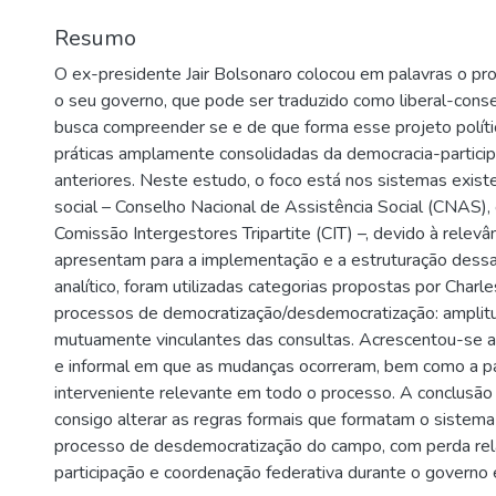
Resumo
O ex-presidente Jair Bolsonaro colocou em palavras o pro
o seu governo, que pode ser traduzido como liberal-conse
busca compreender se e de que forma esse projeto políti
práticas amplamente consolidadas da democracia-participat
anteriores. Neste estudo, o foco está nos sistemas existe
social – Conselho Nacional de Assistência Social (CNAS), 
Comissão Intergestores Tripartite (CIT) –, devido à relevâ
apresentam para a implementação e a estruturação dessa
analítico, foram utilizadas categorias propostas por Charl
processos de democratização/desdemocratização: amplitud
mutuamente vinculantes das consultas. Acrescentou-se 
e informal em que as mudanças ocorreram, bem como a 
interveniente relevante em todo o processo. A conclusão
consigo alterar as regras formais que formatam o sistema
processo de desdemocratização do campo, com perda re
participação e coordenação federativa durante o governo 