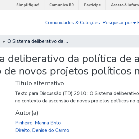
Simplifique!
Comunica BR
Participe
Acesso à infor
Comunidades & Coleções
Pesquisar por
O Sistema deliberativo da política de assistência social no contexto da ascensão de novos projetos políticos no governo federal
 deliberativo da política de a
 de novos projetos políticos 
Titulo alternativo
Texto para Discussão (TD) 2910 : O Sistema deliberativo d
no contexto da ascensão de novos projetos políticos no 
Autor(a)
Pinheiro, Marina Brito
Direito, Denise do Carmo