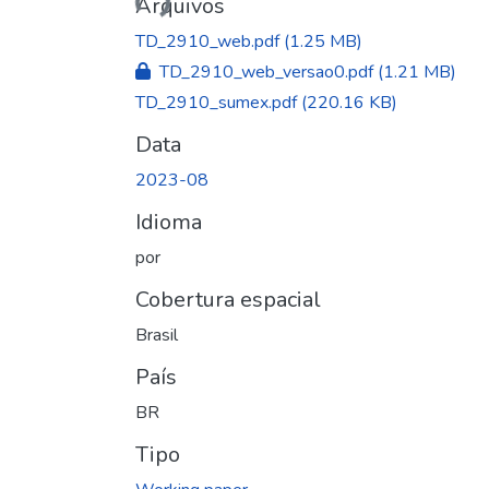
Arquivos
TD_2910_web.pdf
(1.25 MB)
TD_2910_web_versao0.pdf
(1.21 MB)
TD_2910_sumex.pdf
(220.16 KB)
Data
2023-08
Idioma
por
Cobertura espacial
Brasil
País
BR
Tipo