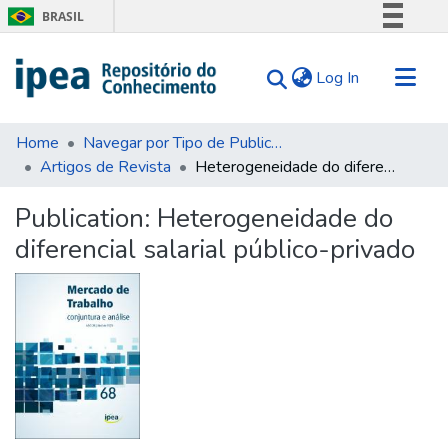
BRASIL
Simplifique!
(current)
Log In
Comunica BR
Participe
Communities & Collections
Acesso à informação
Home
Navegar por Tipo de Publicação
Artigos de Revista
Heterogeneidade do diferencial salarial público-privado
Search for
Legislação
Canais
Statistics
Publication:
Heterogeneidade do
Tips
diferencial salarial público-privado
About Us