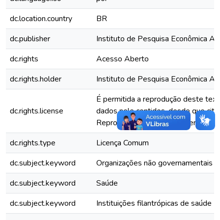
dc.location.country
BR
dc.publisher
Instituto de Pesquisa Econômica Apl
dc.rights
Acesso Aberto
dc.rights.holder
Instituto de Pesquisa Econômica Apl
É permitida a reprodução deste tex
dc.rights.license
dados nele contidos, desde que citad
Reproduções para fins comerciais sã
dc.rights.type
Licença Comum
dc.subject.keyword
Organizações não governamentais
dc.subject.keyword
Saúde
dc.subject.keyword
Instituições filantrópicas de saúde