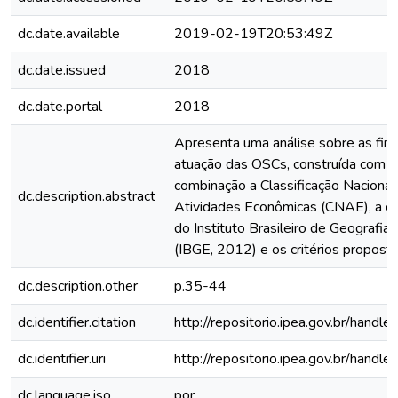
dc.date.available
2019-02-19T20:53:49Z
dc.date.issued
2018
dc.date.portal
2018
Apresenta uma análise sobre as fina
atuação das OSCs, construída com b
combinação a Classificação Nacional
dc.description.abstract
Atividades Econômicas (CNAE), a cla
do Instituto Brasileiro de Geografia 
(IBGE, 2012) e os critérios proposto
dc.description.other
p.35-44
dc.identifier.citation
http://repositorio.ipea.gov.br/hand
dc.identifier.uri
http://repositorio.ipea.gov.br/hand
dc.language.iso
por