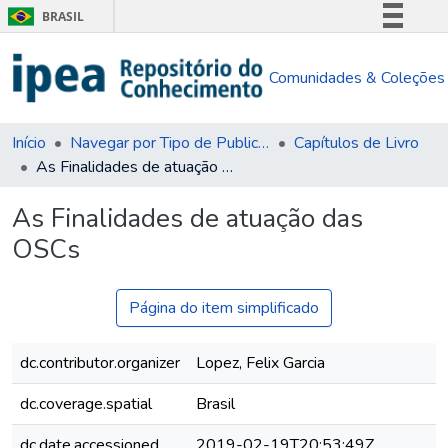
BRASIL
Simplifique!
Comunidades & Coleções
Comunica BR
Participe
Acesso à informação
Início
Navegar por Tipo de Publicação
Capítulos de Livro
As Finalidades de atuação das OSCs
Legislação
Canais
As Finalidades de atuação das
OSCs
Página do item simplificado
dc.contributor.organizer
Lopez, Felix Garcia
dc.coverage.spatial
Brasil
dc.date.accessioned
2019-02-19T20:53:49Z