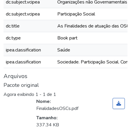
dc.subject.vcipea
Organizações não Governamentais
dc.subject.vcipea
Participação Social
dc.title
As Finalidades de atuação das OSC
dc.type
Book part
ipea.classification
Saúde
ipea.classification
Sociedade. Participação Social. Contr
Arquivos
Pacote original
Agora exibindo
1 - 1 de 1
Nome:
FinalidadesOSCs.pdf
Tamanho:
Carregando...
337.34 KB