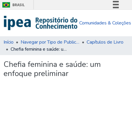
BRASIL
Simplifique!
Comunidades & Coleções
Comunica BR
Participe
Acesso à informação
Início
Navegar por Tipo de Publicação
Capítulos de Livro
Chefia feminina e saúde: um enfoque preliminar
Legislação
Canais
Chefia feminina e saúde: um
enfoque preliminar