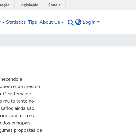
mação
Legislação
Canais
r
Statistics
Tips
About Us
Log In
onhecendo a
ompõem e, ao mesmo
a. O sistema de
o muito tanto no
esafios ainda são
cioeconômica e a
 dos principais
lgumas propostas de