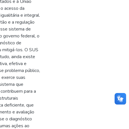
stados e à União
r o acesso da
ualitária e integral.
tão e a regulação
nesse sistema de
o governo federal, o
gnóstico de
 mitigá-los. O SUS
tudo, ainda existe
iva, efetiva e
se problema público,
 exerce suas
 sistema que
ontribuem para a
truturais
ca deficiente, que
mento e avaliação
se o diagnóstico
gumas ações ao