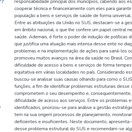
responsabilidade principal dos municípios, cabendo aos e
77
cooperar técnica e financeiramente com eles para garanti
população a bens e serviços de saúde de forma universal, ig
Entre as atribuições da União no SUS, destacam-se a ges
em âmbito nacional, o que lhe confere um papel central 
saúde. Ademais, é forte o poder de indução de políticas d
que justifica uma atuação mais intensa desse ente no dia
problemas e na implementação de ações para saná-los ou
promoveu muitos avanços na área da saúde no Brasil. Con
dificuldade de acesso a bens e serviços de forma tempest
equitativa em várias localidades no país. Considerando es
buscou-se analisar suas causas olhando para como o SUS
funções, a fim de identificar problemas estruturais desse
comprometem o seu desempenho e, consequentemente, c
dificuldade de acesso aos serviços. Entre os problemas es
)
identificados, priorizou-se para análise a gestão estratégi
tem na sua origem processos de planejamento, monitora
deficientes e insuficientes. Neste documento, apresenta-
desse problema estrutural do SUS e recomendam-se al