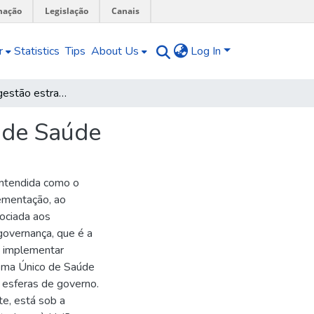
mação
Legislação
Canais
r
Statistics
Tips
About Us
Log In
Prioriza SUS : gestão estratégica do Sistema Único de Saúde
o de Saúde
entendida como o
ementação, ao
ociada aos
governança, que é a
a implementar
stema Único de Saúde
 esferas de governo.
te, está sob a