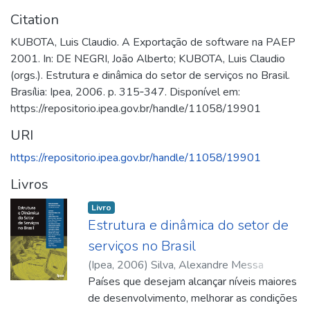
Citation
KUBOTA, Luis Claudio. A Exportação de software na PAEP
2001. In: DE NEGRI, João Alberto; KUBOTA, Luis Claudio
(orgs.). Estrutura e dinâmica do setor de serviços no Brasil.
Brasília: Ipea, 2006. p. 315‑347. Disponível em:
https://repositorio.ipea.gov.br/handle/11058/19901
URI
https://repositorio.ipea.gov.br/handle/11058/19901
Livros
Livro
Estrutura e dinâmica do setor de
serviços no Brasil
(
Ipea
,
2006
)
Silva, Alexandre Messa
Peixoto da
Países que desejam alcançar níveis maiores
;
Kon, Anita
;
Freire, Carlos Torres
;
Meirelles, Dimária Silva e
de desenvolvimento, melhorar as condições
;
Domingues,