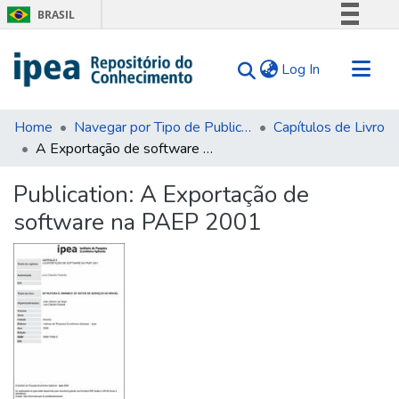
BRASIL
Simplifique!
(current)
Log In
Comunica BR
Participe
Communities & Collections
Acesso à informação
Home
Navegar por Tipo de Publicação
Capítulos de Livro
A Exportação de software na PAEP 2001
Search for
Legislação
Canais
Statistics
Publication:
A Exportação de
Tips
software na PAEP 2001
About Us