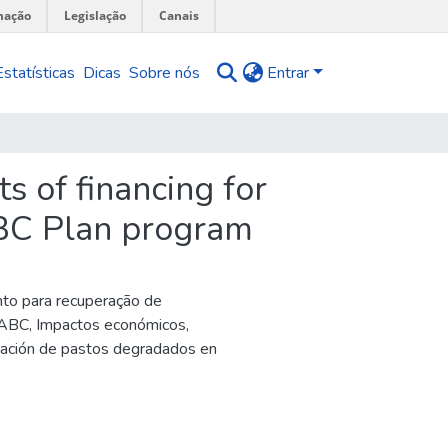
mação
Legislação
Canais
Estatísticas
Dicas
Sobre nós
Entrar
s of financing for
 ABC Plan program
nto para recuperação de
 ABC
,
Impactos económicos,
peración de pastos degradados en