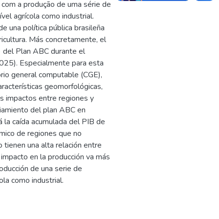
r com a produção de uma série de
el agrícola como industrial.
e una política pública brasileña
gricultura. Más concretamente, el
del Plan ABC durante el
025). Especialmente para esta
brio general computable (CGE),
aracterísticas geomorfológicas,
es impactos entre regiones y
ciamiento del plan ABC en
rá la caída acumulada del PIB de
nómico de regiones que no
tienen una alta relación entre
l impacto en la producción va más
roducción de una serie de
ola como industrial.