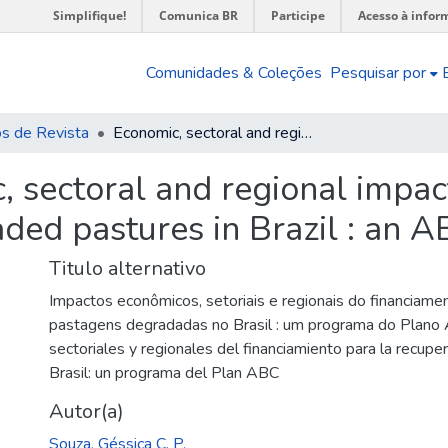
Simplifique!
Comunica BR
Participe
Acesso à infor
Comunidades & Coleções
Pesquisar por
os de Revista
Economic, sectoral and regional impacts of financing for the recovery of degraded pastures in Brazil : an ABC Plan program
 sectoral and regional impact
aded pastures in Brazil : an
Titulo alternativo
Impactos econômicos, setoriais e regionais do financiame
pastagens degradadas no Brasil : um programa do Plano
sectoriales y regionales del financiamiento para la recu
Brasil: un programa del Plan ABC
Autor(a)
Souza, Géssica C. P.