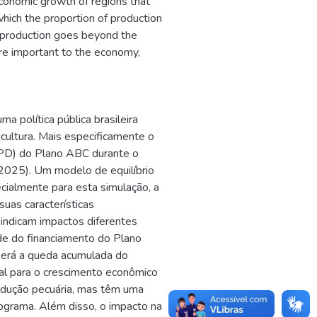
economic growth of regions that
which the proportion of production
on production goes beyond the
are important to the economy,
a política pública brasileira
icultura. Mais especificamente o
PD) do Plano ABC durante o
2025). Um modelo de equilíbrio
cialmente para esta simulação, a
suas características
 indicam impactos diferentes
ade do financiamento do Plano
 será a queda acumulada do
cial para o crescimento econômico
odução pecuária, mas têm uma
rograma. Além disso, o impacto na