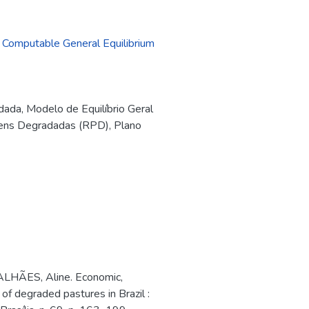
,
Computable General Equilibrium
dada
,
Modelo de Equilíbrio Geral
ens Degradadas (RPD)
,
Plano
LHÃES, Aline. Economic,
 of degraded pastures in Brazil :