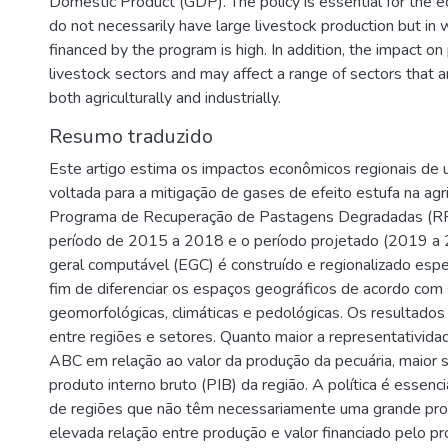
Domestic Product (GDP). The policy is essential for the 
do not necessarily have large livestock production but in 
financed by the program is high. In addition, the impact 
livestock sectors and may affect a range of sectors that 
both agriculturally and industrially.
Resumo traduzido
Este artigo estima os impactos econômicos regionais de um
voltada para a mitigação de gases de efeito estufa na agr
Programa de Recuperação de Pastagens Degradadas (R
período de 2015 a 2018 e o período projetado (2019 a 
geral computável (EGC) é construído e regionalizado espe
fim de diferenciar os espaços geográficos de acordo com 
geomorfológicas, climáticas e pedológicas. Os resultados
entre regiões e setores. Quanto maior a representativid
ABC em relação ao valor da produção da pecuária, maior
produto interno bruto (PIB) da região. A política é essen
de regiões que não têm necessariamente uma grande pr
elevada relação entre produção e valor financiado pelo p