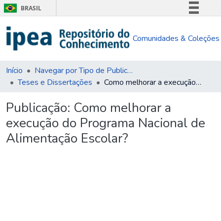
BRASIL
Simplifique!
Comunidades & Coleções
Comunica BR
Participe
Acesso à informação
Início
Navegar por Tipo de Publicação
Teses e Dissertações
Como melhorar a execução do Programa Nacional de Alimentação Escolar?
Legislação
Canais
Publicação:
Como melhorar a
execução do Programa Nacional de
Alimentação Escolar?