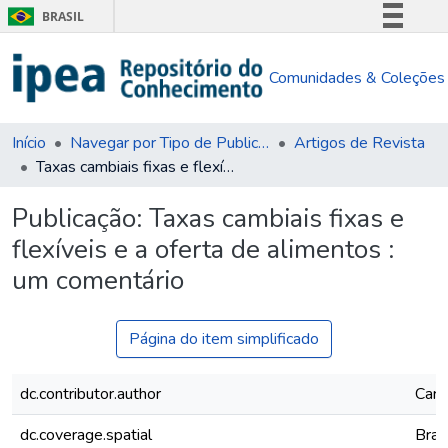
BRASIL
Simplifique!
Comunidades & Coleções
Comunica BR
Participe
Acesso à informação
Início
Navegar por Tipo de Publicação
Artigos de Revista
Taxas cambiais fixas e flexíveis e a oferta de alimentos : um comentário
Legislação
Canais
Publicação:
Taxas cambiais fixas e
flexíveis e a oferta de alimentos :
um comentário
Página do item simplificado
dc.contributor.author
Card
dc.coverage.spatial
Brasi