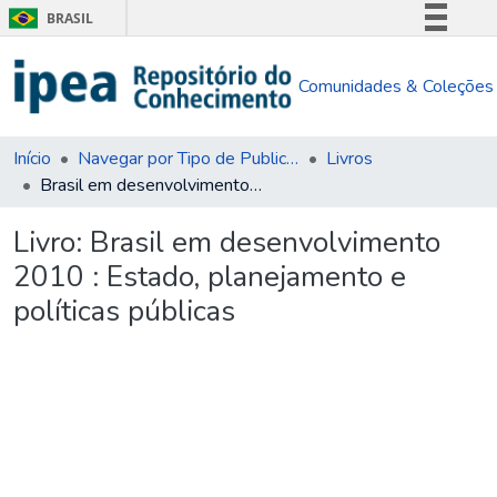
BRASIL
Simplifique!
Comunidades & Coleções
Comunica BR
Participe
Acesso à informação
Início
Navegar por Tipo de Publicação
Livros
Brasil em desenvolvimento 2010 : Estado, planejamento e políticas públicas
Legislação
Canais
Livro:
Brasil em desenvolvimento
2010 : Estado, planejamento e
políticas públicas